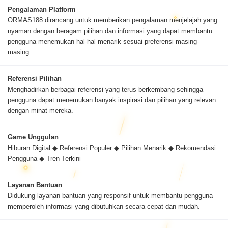
Pengalaman Platform
ORMAS188 dirancang untuk memberikan pengalaman menjelajah yang
nyaman dengan beragam pilihan dan informasi yang dapat membantu
pengguna menemukan hal-hal menarik sesuai preferensi masing-
masing.
Referensi Pilihan
Menghadirkan berbagai referensi yang terus berkembang sehingga
pengguna dapat menemukan banyak inspirasi dan pilihan yang relevan
dengan minat mereka.
Game Unggulan
Hiburan Digital ◆ Referensi Populer ◆ Pilihan Menarik ◆ Rekomendasi
Pengguna ◆ Tren Terkini
Layanan Bantuan
Didukung layanan bantuan yang responsif untuk membantu pengguna
memperoleh informasi yang dibutuhkan secara cepat dan mudah.