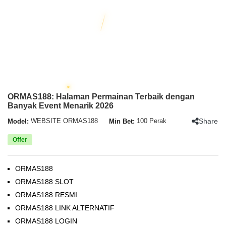
ORMAS188: Halaman Permainan Terbaik dengan
Banyak Event Menarik 2026
Share
Model:
WEBSITE ORMAS188
Min Bet:
100 Perak
Offer
ORMAS188
ORMAS188 SLOT
ORMAS188 RESMI
ORMAS188 LINK ALTERNATIF
ORMAS188 LOGIN