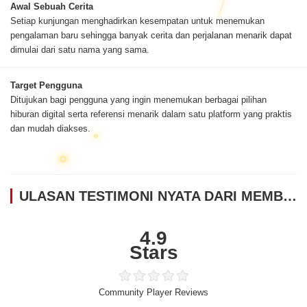
Awal Sebuah Cerita
Setiap kunjungan menghadirkan kesempatan untuk menemukan
pengalaman baru sehingga banyak cerita dan perjalanan menarik dapat
dimulai dari satu nama yang sama.
Target Pengguna
Ditujukan bagi pengguna yang ingin menemukan berbagai pilihan
hiburan digital serta referensi menarik dalam satu platform yang praktis
dan mudah diakses.
ULASAN TESTIMONI NYATA DARI MEMBER ORMAS188
4.9
Stars
Community Player Reviews