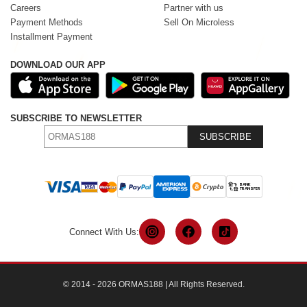
Careers
Partner with us
Payment Methods
Sell On Microless
Installment Payment
DOWNLOAD OUR APP
SUBSCRIBE TO NEWSLETTER
SUBSCRIBE
Connect With Us:
© 2014 - 2026 ORMAS188 | All Rights Reserved.