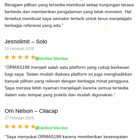
Beragam pilihan yang tersedia membuat setiap kunjungan terasa
berbeda dan memberikan pengalaman yang tidak monoton. Hal
tersebut membuat saya semakin tertarik untuk terus menjelajahi
berbagai referensi yang ada.”
Jesnolimit – Solo
20 Februari 2026
Verified Member
“ORMAS188 menjadi salah satu platform yang cukup berkesan
bagi saya. Selain mudah diakses platform ini juga menghadirkan
banyak pilihan yang relevan dengan berbagai minat pengguna.
Saya merasa lebih nyaman menjelajah karena semua tersedia
dalam satu tempat yang praktis dan mudah digunakan.”
Om Nelson – Cilacap
27 Februari 2026
Verified Member
“Saya menyukai ORMAS188 karena memberikan kesempatan