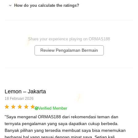
How do you calculate the ratings?
Share your experience playing on ORMAS188
Review Pengalaman Bermain
Lemon – Jakarta
18 Februari 2026
Verified Member
"Saya mengenal ORMAS188 dari rekomendasi teman dan
ternyata pengalaman yang saya dapatkan cukup berbeda.
Banyak pilihan yang tersedia membuat saya bisa menemukan
berbagai hal yang sesuai dengan minat saya. Setiap kali