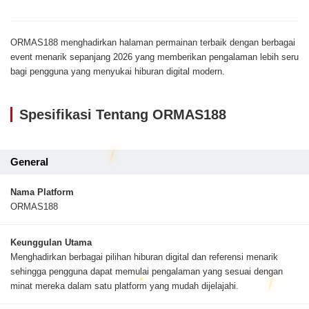
ORMAS188 menghadirkan halaman permainan terbaik dengan berbagai
event menarik sepanjang 2026 yang memberikan pengalaman lebih seru
bagi pengguna yang menyukai hiburan digital modern.
Spesifikasi Tentang ORMAS188
General
Nama Platform
ORMAS188
Keunggulan Utama
Menghadirkan berbagai pilihan hiburan digital dan referensi menarik
sehingga pengguna dapat memulai pengalaman yang sesuai dengan
minat mereka dalam satu platform yang mudah dijelajahi.