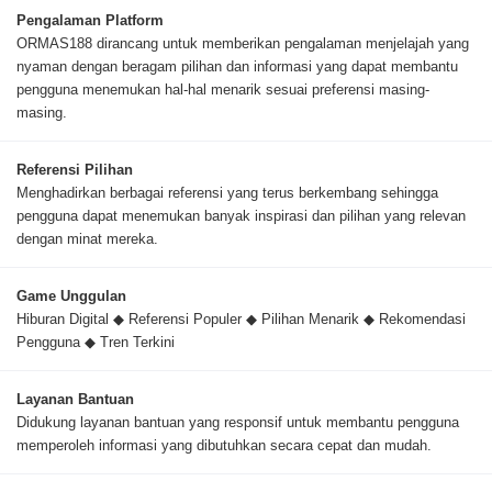
Pengalaman Platform
ORMAS188 dirancang untuk memberikan pengalaman menjelajah yang
nyaman dengan beragam pilihan dan informasi yang dapat membantu
pengguna menemukan hal-hal menarik sesuai preferensi masing-
masing.
Referensi Pilihan
Menghadirkan berbagai referensi yang terus berkembang sehingga
pengguna dapat menemukan banyak inspirasi dan pilihan yang relevan
dengan minat mereka.
Game Unggulan
Hiburan Digital ◆ Referensi Populer ◆ Pilihan Menarik ◆ Rekomendasi
Pengguna ◆ Tren Terkini
Layanan Bantuan
Didukung layanan bantuan yang responsif untuk membantu pengguna
memperoleh informasi yang dibutuhkan secara cepat dan mudah.