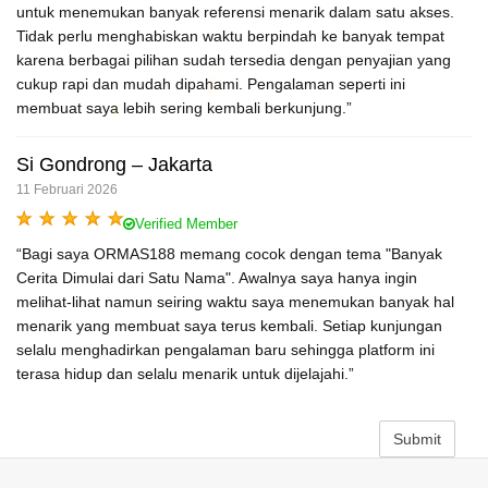
untuk menemukan banyak referensi menarik dalam satu akses.
Tidak perlu menghabiskan waktu berpindah ke banyak tempat
karena berbagai pilihan sudah tersedia dengan penyajian yang
cukup rapi dan mudah dipahami. Pengalaman seperti ini
membuat saya lebih sering kembali berkunjung.”
Si Gondrong – Jakarta
11 Februari 2026
Verified Member
“Bagi saya ORMAS188 memang cocok dengan tema "Banyak
Cerita Dimulai dari Satu Nama". Awalnya saya hanya ingin
melihat-lihat namun seiring waktu saya menemukan banyak hal
menarik yang membuat saya terus kembali. Setiap kunjungan
selalu menghadirkan pengalaman baru sehingga platform ini
terasa hidup dan selalu menarik untuk dijelajahi.”
Submit