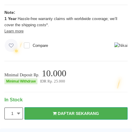
Note:
1 Year
Hassle-free warranty claims with worldwide coverage; we’ll
cover the shipping costs*.
Learn more
Compare
10.000
Minimal Deposit Rp.
IDR Rp.
25.000
Minimal Withdraw
In Stock
DAFTAR SEKARANG
1
DAFTAR SEKARANG