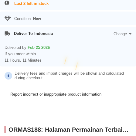
Last 2 left in stock
Condition:
New
Deliver To
Indonesia
Change
Delivered by
Feb 25 2026
If you order within
11 Hours, 11 Minutes
Delivery fees and import charges will be shown and calculated
during checkout.
Report incorrect or inappropriate product information.
ORMAS188: Halaman Permainan Terbaik dengan Banyak Event Menarik 2026