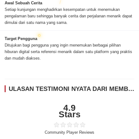
Awal Sebuah Cerita
Setiap kunjungan menghadirkan kesempatan untuk menemukan
pengalaman baru sehingga banyak cerita dan perjalanan menarik dapat
dimulai dari satu nama yang sama.
Target Pengguna
Ditujukan bagi pengguna yang ingin menemukan berbagai pilihan
hiburan digital serta referensi menarik dalam satu platform yang praktis
dan mudah diakses.
ULASAN TESTIMONI NYATA DARI MEMBER ORMAS188
4.9
Stars
Community Player Reviews