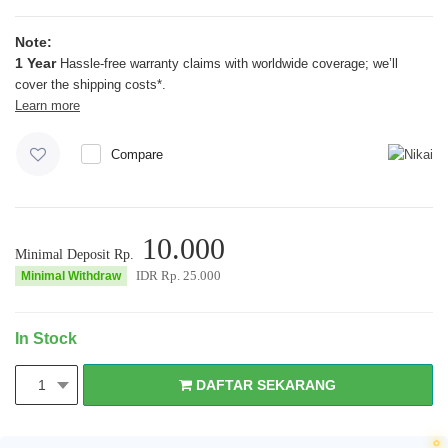
Note:
1 Year
Hassle-free warranty claims with worldwide coverage; we’ll
cover the shipping costs*.
Learn more
Compare
10.000
Minimal Deposit Rp.
IDR Rp.
25.000
Minimal Withdraw
In Stock
DAFTAR SEKARANG
1
DAFTAR SEKARANG