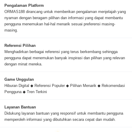
Pengalaman Platform
ORMAS188 dirancang untuk memberikan pengalaman menjelajah yang
nyaman dengan beragam pilihan dan informasi yang dapat membantu
pengguna menemukan hal-hal menarik sesuai preferensi masing-
masing.
Referensi Pilihan
Menghadirkan berbagai referensi yang terus berkembang sehingga
pengguna dapat menemukan banyak inspirasi dan pilihan yang relevan
dengan minat mereka.
Game Unggulan
Hiburan Digital ◆ Referensi Populer ◆ Pilihan Menarik ◆ Rekomendasi
Pengguna ◆ Tren Terkini
Layanan Bantuan
Didukung layanan bantuan yang responsif untuk membantu pengguna
memperoleh informasi yang dibutuhkan secara cepat dan mudah.