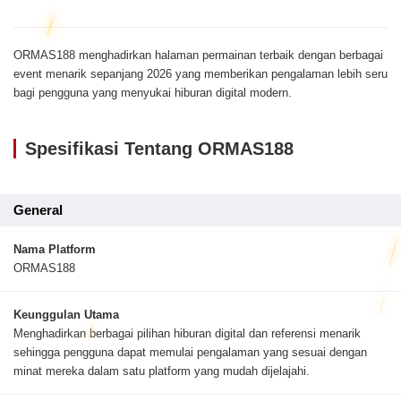
ORMAS188 menghadirkan halaman permainan terbaik dengan berbagai
event menarik sepanjang 2026 yang memberikan pengalaman lebih seru
bagi pengguna yang menyukai hiburan digital modern.
Spesifikasi Tentang ORMAS188
General
Nama Platform
ORMAS188
Keunggulan Utama
Menghadirkan berbagai pilihan hiburan digital dan referensi menarik
sehingga pengguna dapat memulai pengalaman yang sesuai dengan
minat mereka dalam satu platform yang mudah dijelajahi.