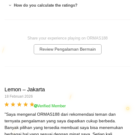
How do you calculate the ratings?
Share your experience playing on ORMAS188
Review Pengalaman Bermain
Lemon – Jakarta
18 Februari 2026
Verified Member
"Saya mengenal ORMAS188 dari rekomendasi teman dan
ternyata pengalaman yang saya dapatkan cukup berbeda.
Banyak pilihan yang tersedia membuat saya bisa menemukan
berbagai hal yang sesuai dengan minat saya. Setiap kali