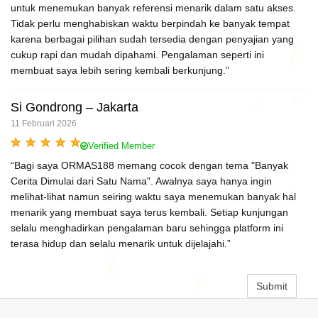
untuk menemukan banyak referensi menarik dalam satu akses.
Tidak perlu menghabiskan waktu berpindah ke banyak tempat
karena berbagai pilihan sudah tersedia dengan penyajian yang
cukup rapi dan mudah dipahami. Pengalaman seperti ini
membuat saya lebih sering kembali berkunjung.”
Si Gondrong – Jakarta
11 Februari 2026
Verified Member
“Bagi saya ORMAS188 memang cocok dengan tema "Banyak
Cerita Dimulai dari Satu Nama". Awalnya saya hanya ingin
melihat-lihat namun seiring waktu saya menemukan banyak hal
menarik yang membuat saya terus kembali. Setiap kunjungan
selalu menghadirkan pengalaman baru sehingga platform ini
terasa hidup dan selalu menarik untuk dijelajahi.”
Submit