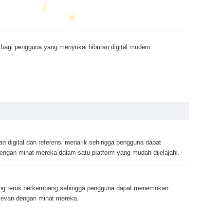
agi pengguna yang menyukai hiburan digital modern.
an digital dan referensi menarik sehingga pengguna dapat
ngan minat mereka dalam satu platform yang mudah dijelajahi.
yang terus berkembang sehingga pengguna dapat menemukan
relevan dengan minat mereka.