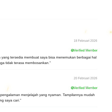
18 Februari 2026
Verified Member
 yang tersedia membuat saya bisa menemukan berbagai hal
ingga tidak terasa membosankan."
20 Februari 2026
Verified Member
an pengalaman menjelajah yang nyaman. Tampilannya mudah
g saya cari.”