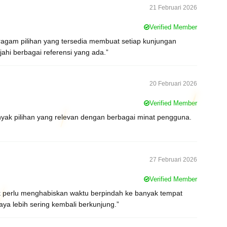
21 Februari 2026
Verified Member
ragam pilihan yang tersedia membuat setiap kunjungan
hi berbagai referensi yang ada.”
20 Februari 2026
Verified Member
yak pilihan yang relevan dengan berbagai minat pengguna.
27 Februari 2026
Verified Member
perlu menghabiskan waktu berpindah ke banyak tempat
ya lebih sering kembali berkunjung.”