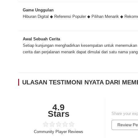
Game Unggulan
Hiburan Digital ◆ Referensi Populer ◆ Pilihan Menarik ◆ Rekom
Awal Sebuah Cerita
Setiap kunjungan menghadirkan kesempatan untuk menemukan 
cerita dan perjalanan menarik dapat dimulai dari satu nama yan
ULASAN TESTIMONI NYATA DARI ME
4.9
Stars
Share your ex
Review P
Community Player Reviews