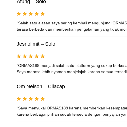
Afung – Solo
“Salah satu alasan saya sering kembali mengunjungi ORMAS1
terasa berbeda dan memberikan pengalaman yang tidak monoto
Jesnolimit – Solo
“ORMAS188 menjadi salah satu platform yang cukup berkesan
Saya merasa lebih nyaman menjelajah karena semua tersedi
Om Nelson – Cilacap
“Saya menyukai ORMAS188 karena memberikan kesempatan u
karena berbagai pilihan sudah tersedia dengan penyajian ya