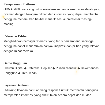
Pengalaman Platform
ORMAS188 dirancang untuk memberikan pengalaman menjelajah yang
nyaman dengan beragam pilihan dan informasi yang dapat membantu
pengguna menemukan hal-hal menarik sesuai preferensi masing-
masing.
Referensi Pilihan
Menghadirkan berbagai referensi yang terus berkembang sehingga
pengguna dapat menemukan banyak inspirasi dan pilihan yang relevan
dengan minat mereka.
Game Unggulan
Hiburan Digital ◆ Referensi Populer ◆ Pilihan Menarik ◆ Rekomendasi
Pengguna ◆ Tren Terkini
Layanan Bantuan
Didukung layanan bantuan yang responsif untuk membantu pengguna
memperoleh informasi yang dibutuhkan secara cepat dan mudah.