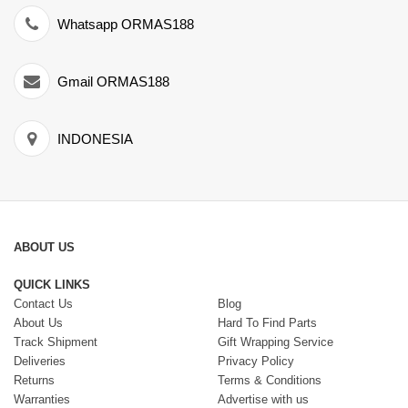
Whatsapp ORMAS188
Gmail ORMAS188
INDONESIA
ABOUT US
QUICK LINKS
Contact Us
Blog
About Us
Hard To Find Parts
Track Shipment
Gift Wrapping Service
Deliveries
Privacy Policy
Returns
Terms & Conditions
Warranties
Advertise with us