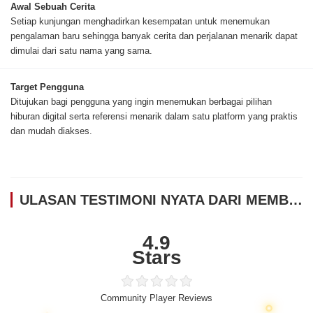
Awal Sebuah Cerita
Setiap kunjungan menghadirkan kesempatan untuk menemukan
pengalaman baru sehingga banyak cerita dan perjalanan menarik dapat
dimulai dari satu nama yang sama.
Target Pengguna
Ditujukan bagi pengguna yang ingin menemukan berbagai pilihan
hiburan digital serta referensi menarik dalam satu platform yang praktis
dan mudah diakses.
ULASAN TESTIMONI NYATA DARI MEMBER ORMAS188
4.9
Stars
Community Player Reviews