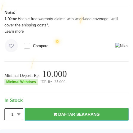
Note:
1 Year
Hassle-free warranty claims with worldwide coverage; we’ll
cover the shipping costs*.
Learn more
Compare
10.000
Minimal Deposit Rp.
IDR Rp.
25.000
Minimal Withdraw
In Stock
DAFTAR SEKARANG
1
DAFTAR SEKARANG