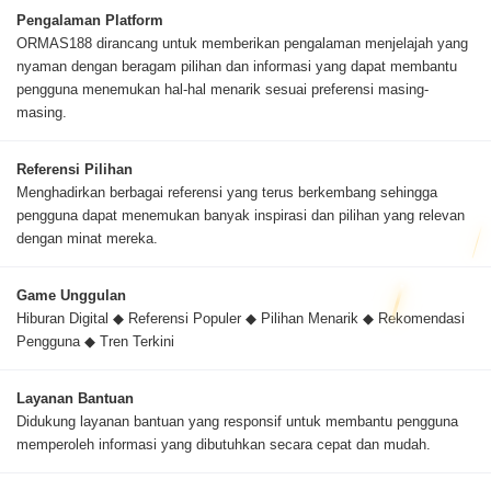
Pengalaman Platform
ORMAS188 dirancang untuk memberikan pengalaman menjelajah yang
nyaman dengan beragam pilihan dan informasi yang dapat membantu
pengguna menemukan hal-hal menarik sesuai preferensi masing-
masing.
Referensi Pilihan
Menghadirkan berbagai referensi yang terus berkembang sehingga
pengguna dapat menemukan banyak inspirasi dan pilihan yang relevan
dengan minat mereka.
Game Unggulan
Hiburan Digital ◆ Referensi Populer ◆ Pilihan Menarik ◆ Rekomendasi
Pengguna ◆ Tren Terkini
Layanan Bantuan
Didukung layanan bantuan yang responsif untuk membantu pengguna
memperoleh informasi yang dibutuhkan secara cepat dan mudah.