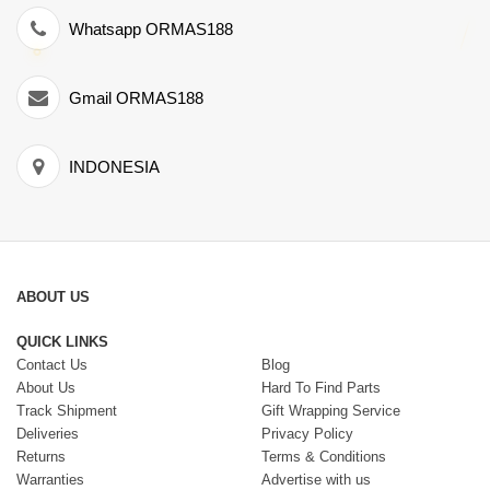
Whatsapp ORMAS188
Gmail ORMAS188
INDONESIA
ABOUT US
QUICK LINKS
Contact Us
Blog
About Us
Hard To Find Parts
Track Shipment
Gift Wrapping Service
Deliveries
Privacy Policy
Returns
Terms & Conditions
Warranties
Advertise with us