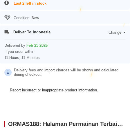
Last 2 left in stock
Condition:
New
Deliver To
Indonesia
Change
Delivered by
Feb 25 2026
If you order within
11 Hours, 11 Minutes
Delivery fees and import charges will be shown and calculated
during checkout.
Report incorrect or inappropriate product information.
ORMAS188: Halaman Permainan Terbaik dengan Banyak Event Menarik 2026