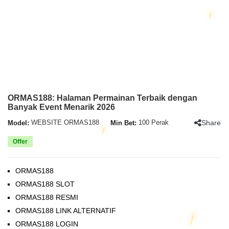
ORMAS188: Halaman Permainan Terbaik dengan
Banyak Event Menarik 2026
Share
Model:
WEBSITE ORMAS188
Min Bet:
100 Perak
Offer
ORMAS188
ORMAS188 SLOT
ORMAS188 RESMI
ORMAS188 LINK ALTERNATIF
ORMAS188 LOGIN