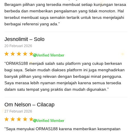
Beragam pilihan yang tersedia membuat setiap kunjungan terasa
berbeda dan memberikan pengalaman yang tidak monoton. Hal
tersebut membuat saya semakin tertarik untuk terus menjelajahi
berbagai referensi yang ada.”
Jesnolimit – Solo
20 Februari 2026
Verified Member
“ORMAS188 menjadi salah satu platform yang cukup berkesan
bagi saya. Selain mudah diakses platform ini juga menghadirkan
banyak pilihan yang relevan dengan berbagai minat pengguna.
Saya merasa lebih nyaman menjelajah karena semua tersedia
dalam satu tempat yang praktis dan mudah digunakan.”
Om Nelson – Cilacap
27 Februari 2026
Verified Member
“Saya menyukai ORMAS188 karena memberikan kesempatan