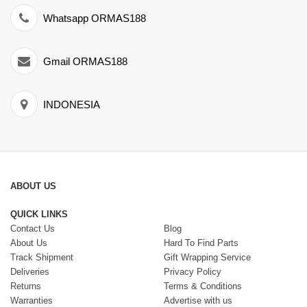
Whatsapp ORMAS188
Gmail ORMAS188
INDONESIA
ABOUT US
QUICK LINKS
Contact Us
Blog
About Us
Hard To Find Parts
Track Shipment
Gift Wrapping Service
Deliveries
Privacy Policy
Returns
Terms & Conditions
Warranties
Advertise with us