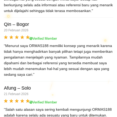
berkunjung selalu ada informasi atau referensi baru yang menarik
untuk dijelajahi sehingga tidak terasa membosankan."
Qin – Bogor
20 Februari 2026
Verified Member
“Menurut saya ORMAS188 memiliki konsep yang menarik karena
tidak hanya menghadirkan banyak pilihan tetapi juga memberikan
pengalaman menjelajah yang nyaman. Tampilannya mudah
dipahami dan berbagai referensi yang tersedia membuat saya
lebih mudah menemukan hal-hal yang sesuai dengan apa yang
sedang saya cari.”
Afung – Solo
21 Februari 2026
Verified Member
“Salah satu alasan saya sering kembali mengunjungi ORMAS188
adalah karena selalu ada sesuatu yang baru untuk ditemukan.