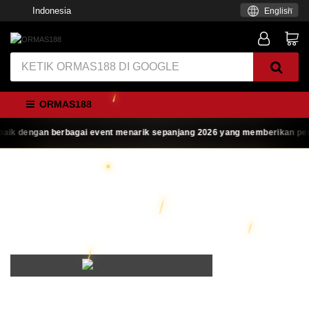
Indonesia
English
ORMAS188
ngan berbagai event menarik sepanjang 2026 yang memberikan pengalama