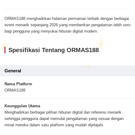
ORMAS188 menghadirkan halaman permainan terbaik dengan berbagai
event menarik sepanjang 2026 yang memberikan pengalaman lebih seru
bagi pengguna yang menyukai hiburan digital modern.
Spesifikasi Tentang ORMAS188
General
Nama Platform
ORMAS188
Keunggulan Utama
Menghadirkan berbagai pilihan hiburan digital dan referensi menarik
sehingga pengguna dapat memulai pengalaman yang sesuai dengan
minat mereka dalam satu platform yang mudah dijelajahi.