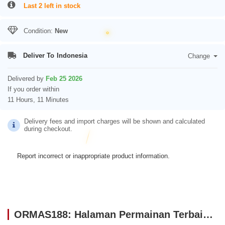
Last 2 left in stock
Condition:
New
Deliver To
Indonesia
Change
Delivered by
Feb 25 2026
If you order within
11 Hours, 11 Minutes
Delivery fees and import charges will be shown and calculated
during checkout.
Report incorrect or inappropriate product information.
ORMAS188: Halaman Permainan Terbaik dengan Banyak Event Menarik 2026