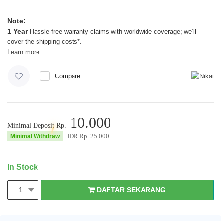
Note:
1 Year
Hassle-free warranty claims with worldwide coverage; we’ll
cover the shipping costs*.
Learn more
Compare
10.000
Minimal Deposit Rp.
IDR Rp.
25.000
Minimal Withdraw
In Stock
DAFTAR SEKARANG
1
DAFTAR SEKARANG