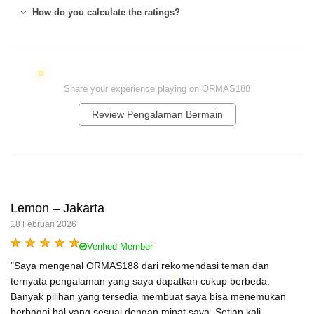
How do you calculate the ratings?
Share your experience playing on ORMAS188
Review Pengalaman Bermain
Lemon – Jakarta
18 Februari 2026
Verified Member
"Saya mengenal ORMAS188 dari rekomendasi teman dan
ternyata pengalaman yang saya dapatkan cukup berbeda.
Banyak pilihan yang tersedia membuat saya bisa menemukan
berbagai hal yang sesuai dengan minat saya. Setiap kali