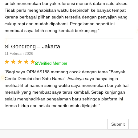
untuk menemukan banyak referensi menarik dalam satu akses.
Tidak perlu menghabiskan waktu berpindah ke banyak tempat
karena berbagai pilihan sudah tersedia dengan penyajian yang
cukup rapi dan mudah dipahami. Pengalaman seperti ini
membuat saya lebih sering kembali berkunjung.”
Si Gondrong – Jakarta
11 Februari 2026
Verified Member
“Bagi saya ORMAS188 memang cocok dengan tema "Banyak
Cerita Dimulai dari Satu Nama". Awalnya saya hanya ingin
melihat-lihat namun seiring waktu saya menemukan banyak hal
menarik yang membuat saya terus kembali. Setiap kunjungan
selalu menghadirkan pengalaman baru sehingga platform ini
terasa hidup dan selalu menarik untuk dijelajahi.”
Submit