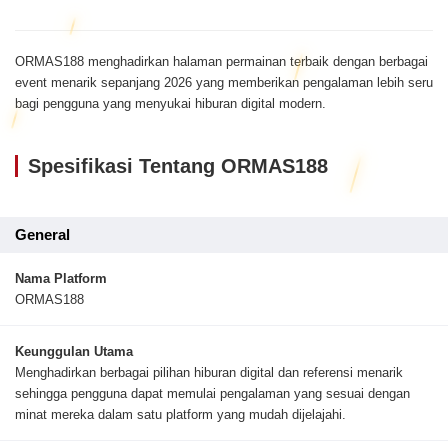
ORMAS188 menghadirkan halaman permainan terbaik dengan berbagai
event menarik sepanjang 2026 yang memberikan pengalaman lebih seru
bagi pengguna yang menyukai hiburan digital modern.
Spesifikasi Tentang ORMAS188
General
Nama Platform
ORMAS188
Keunggulan Utama
Menghadirkan berbagai pilihan hiburan digital dan referensi menarik
sehingga pengguna dapat memulai pengalaman yang sesuai dengan
minat mereka dalam satu platform yang mudah dijelajahi.