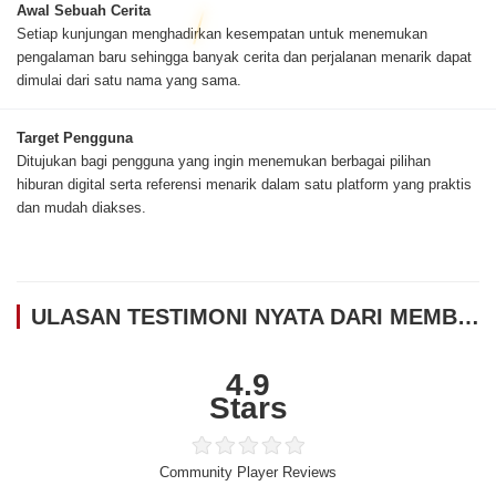
Awal Sebuah Cerita
Setiap kunjungan menghadirkan kesempatan untuk menemukan
pengalaman baru sehingga banyak cerita dan perjalanan menarik dapat
dimulai dari satu nama yang sama.
Target Pengguna
Ditujukan bagi pengguna yang ingin menemukan berbagai pilihan
hiburan digital serta referensi menarik dalam satu platform yang praktis
dan mudah diakses.
ULASAN TESTIMONI NYATA DARI MEMBER ORMAS188
4.9
Stars
Community Player Reviews