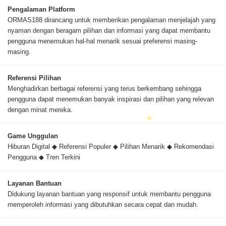
Pengalaman Platform
ORMAS188 dirancang untuk memberikan pengalaman menjelajah yang
nyaman dengan beragam pilihan dan informasi yang dapat membantu
pengguna menemukan hal-hal menarik sesuai preferensi masing-
masing.
Referensi Pilihan
Menghadirkan berbagai referensi yang terus berkembang sehingga
pengguna dapat menemukan banyak inspirasi dan pilihan yang relevan
dengan minat mereka.
Game Unggulan
Hiburan Digital ◆ Referensi Populer ◆ Pilihan Menarik ◆ Rekomendasi
Pengguna ◆ Tren Terkini
Layanan Bantuan
Didukung layanan bantuan yang responsif untuk membantu pengguna
memperoleh informasi yang dibutuhkan secara cepat dan mudah.