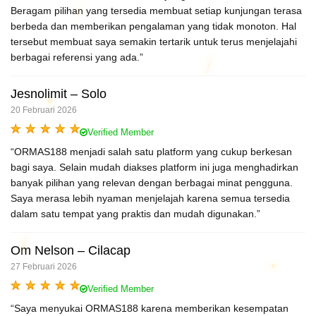
Beragam pilihan yang tersedia membuat setiap kunjungan terasa
berbeda dan memberikan pengalaman yang tidak monoton. Hal
tersebut membuat saya semakin tertarik untuk terus menjelajahi
berbagai referensi yang ada.”
Jesnolimit – Solo
20 Februari 2026
Verified Member
“ORMAS188 menjadi salah satu platform yang cukup berkesan
bagi saya. Selain mudah diakses platform ini juga menghadirkan
banyak pilihan yang relevan dengan berbagai minat pengguna.
Saya merasa lebih nyaman menjelajah karena semua tersedia
dalam satu tempat yang praktis dan mudah digunakan.”
Om Nelson – Cilacap
27 Februari 2026
Verified Member
“Saya menyukai ORMAS188 karena memberikan kesempatan