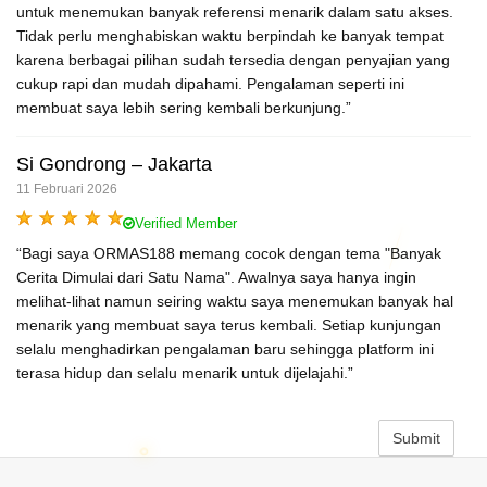
untuk menemukan banyak referensi menarik dalam satu akses.
Tidak perlu menghabiskan waktu berpindah ke banyak tempat
karena berbagai pilihan sudah tersedia dengan penyajian yang
cukup rapi dan mudah dipahami. Pengalaman seperti ini
membuat saya lebih sering kembali berkunjung.”
Si Gondrong – Jakarta
11 Februari 2026
Verified Member
“Bagi saya ORMAS188 memang cocok dengan tema "Banyak
Cerita Dimulai dari Satu Nama". Awalnya saya hanya ingin
melihat-lihat namun seiring waktu saya menemukan banyak hal
menarik yang membuat saya terus kembali. Setiap kunjungan
selalu menghadirkan pengalaman baru sehingga platform ini
terasa hidup dan selalu menarik untuk dijelajahi.”
Submit