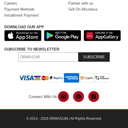
Careers
Partner with us
Payment Methods
Sell On Microless
Installment Payment
DOWNLOAD OUR APP
SUBSCRIBE TO NEWSLETTER
SUBSCRIBE
Connect With Us:
© 2014 - 2026 ORMAS188 | All Rights Reserved.