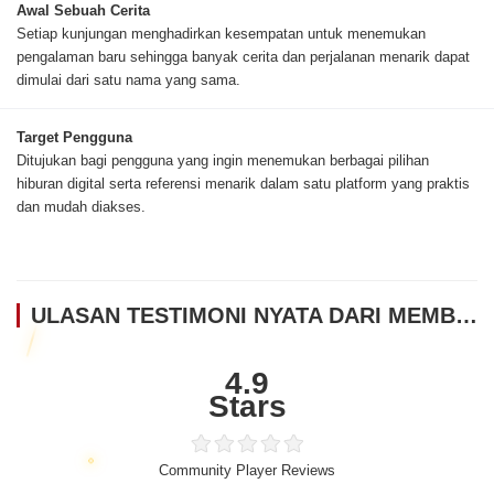
Awal Sebuah Cerita
Setiap kunjungan menghadirkan kesempatan untuk menemukan
pengalaman baru sehingga banyak cerita dan perjalanan menarik dapat
dimulai dari satu nama yang sama.
Target Pengguna
Ditujukan bagi pengguna yang ingin menemukan berbagai pilihan
hiburan digital serta referensi menarik dalam satu platform yang praktis
dan mudah diakses.
ULASAN TESTIMONI NYATA DARI MEMBER ORMAS188
4.9
Stars
Community Player Reviews