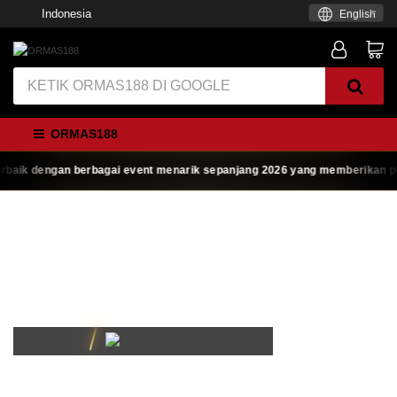
Indonesia
English
ORMAS188
engan berbagai event menarik sepanjang 2026 yang memberikan pengalam