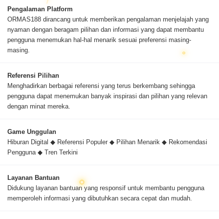
Pengalaman Platform
ORMAS188 dirancang untuk memberikan pengalaman menjelajah yang
nyaman dengan beragam pilihan dan informasi yang dapat membantu
pengguna menemukan hal-hal menarik sesuai preferensi masing-
masing.
Referensi Pilihan
Menghadirkan berbagai referensi yang terus berkembang sehingga
pengguna dapat menemukan banyak inspirasi dan pilihan yang relevan
dengan minat mereka.
Game Unggulan
Hiburan Digital ◆ Referensi Populer ◆ Pilihan Menarik ◆ Rekomendasi
Pengguna ◆ Tren Terkini
Layanan Bantuan
Didukung layanan bantuan yang responsif untuk membantu pengguna
memperoleh informasi yang dibutuhkan secara cepat dan mudah.