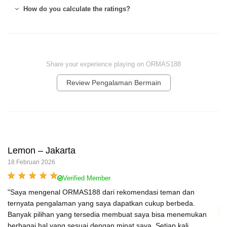
How do you calculate the ratings?
Share your experience playing on ORMAS188
Review Pengalaman Bermain
Lemon – Jakarta
18 Februari 2026
Verified Member
"Saya mengenal ORMAS188 dari rekomendasi teman dan
ternyata pengalaman yang saya dapatkan cukup berbeda.
Banyak pilihan yang tersedia membuat saya bisa menemukan
berbagai hal yang sesuai dengan minat saya. Setiap kali