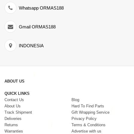
Whatsapp ORMAS188
Gmail ORMAS188
INDONESIA
ABOUT US
QUICK LINKS
Contact Us
Blog
About Us
Hard To Find Parts
Track Shipment
Gift Wrapping Service
Deliveries
Privacy Policy
Returns
Terms & Conditions
Warranties
Advertise with us