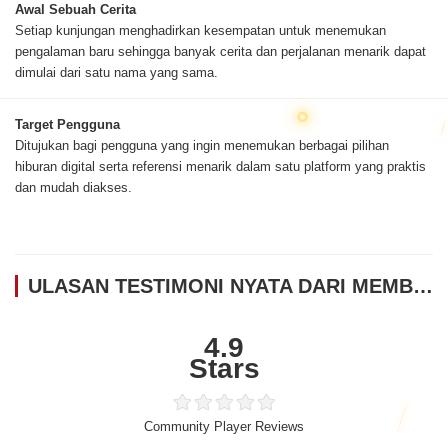
Awal Sebuah Cerita
Setiap kunjungan menghadirkan kesempatan untuk menemukan
pengalaman baru sehingga banyak cerita dan perjalanan menarik dapat
dimulai dari satu nama yang sama.
Target Pengguna
Ditujukan bagi pengguna yang ingin menemukan berbagai pilihan
hiburan digital serta referensi menarik dalam satu platform yang praktis
dan mudah diakses.
ULASAN TESTIMONI NYATA DARI MEMBER ORMAS188
4.9
Stars
Community Player Reviews