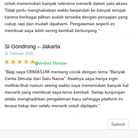
untuk menemukan banyak referensi menarik dalam satu akses.
Tidak perlu menghabiskan waktu berpindah ke banyak tempat
karena berbagai pilihan sudah tersedia dengan penyajian yang
cukup rapi dan mudah dipahami. Pengalaman seperti ini
membuat saya lebih sering kembali berkunjung.”
Si Gondrong – Jakarta
11 Februari 2026
Verified Member
“Bagi saya ORMAS188 memang cocok dengan tema "Banyak
Cerita Dimulai dari Satu Nama". Awalnya saya hanya ingin
melihat-lihat namun seiring waktu saya menemukan banyak hal
menarik yang membuat saya terus kembali. Setiap kunjungan
selalu menghadirkan pengalaman baru sehingga platform ini
terasa hidup dan selalu menarik untuk dijelajahi.”
Submit