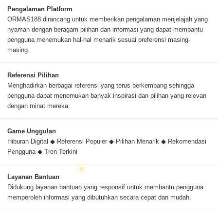
Pengalaman Platform
ORMAS188 dirancang untuk memberikan pengalaman menjelajah yang
nyaman dengan beragam pilihan dan informasi yang dapat membantu
pengguna menemukan hal-hal menarik sesuai preferensi masing-
masing.
Referensi Pilihan
Menghadirkan berbagai referensi yang terus berkembang sehingga
pengguna dapat menemukan banyak inspirasi dan pilihan yang relevan
dengan minat mereka.
Game Unggulan
Hiburan Digital ◆ Referensi Populer ◆ Pilihan Menarik ◆ Rekomendasi
Pengguna ◆ Tren Terkini
Layanan Bantuan
Didukung layanan bantuan yang responsif untuk membantu pengguna
memperoleh informasi yang dibutuhkan secara cepat dan mudah.