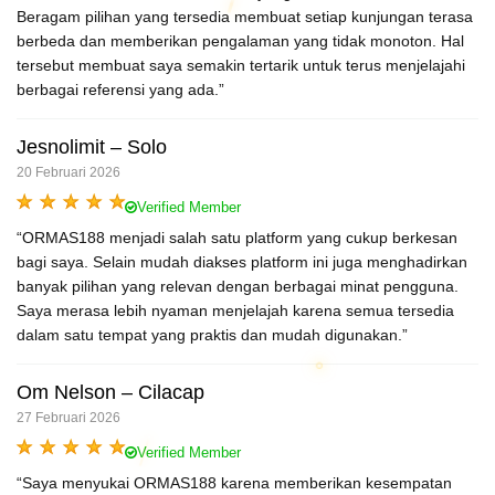
Beragam pilihan yang tersedia membuat setiap kunjungan terasa
berbeda dan memberikan pengalaman yang tidak monoton. Hal
tersebut membuat saya semakin tertarik untuk terus menjelajahi
berbagai referensi yang ada.”
Jesnolimit – Solo
20 Februari 2026
Verified Member
“ORMAS188 menjadi salah satu platform yang cukup berkesan
bagi saya. Selain mudah diakses platform ini juga menghadirkan
banyak pilihan yang relevan dengan berbagai minat pengguna.
Saya merasa lebih nyaman menjelajah karena semua tersedia
dalam satu tempat yang praktis dan mudah digunakan.”
Om Nelson – Cilacap
27 Februari 2026
Verified Member
“Saya menyukai ORMAS188 karena memberikan kesempatan