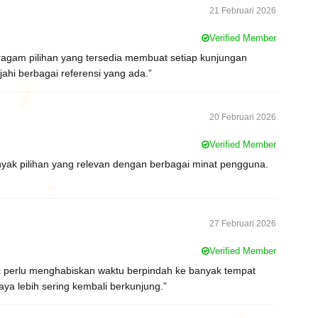
21 Februari 2026
Verified Member
ragam pilihan yang tersedia membuat setiap kunjungan
hi berbagai referensi yang ada.”
20 Februari 2026
Verified Member
yak pilihan yang relevan dengan berbagai minat pengguna.
27 Februari 2026
Verified Member
perlu menghabiskan waktu berpindah ke banyak tempat
ya lebih sering kembali berkunjung.”