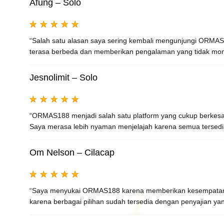
Afung – Solo
“Salah satu alasan saya sering kembali mengunjungi ORMAS1
terasa berbeda dan memberikan pengalaman yang tidak monoto
Jesnolimit – Solo
“ORMAS188 menjadi salah satu platform yang cukup berkesan
Saya merasa lebih nyaman menjelajah karena semua tersedi
Om Nelson – Cilacap
“Saya menyukai ORMAS188 karena memberikan kesempatan u
karena berbagai pilihan sudah tersedia dengan penyajian ya