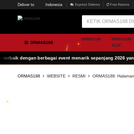
Deliver to
Indonesia
Express Delivery
Free Returns
ORMAS188
ORMAS188
ORMAS188
SLOT
engan berbagai event menarik sepanjang 2026 yang member
ORMAS188
WEBSITE
RESMI
ORMAS188: Halaman P