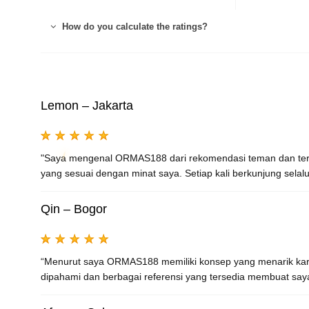
How do you calculate the ratings?
Lemon – Jakarta
"Saya mengenal ORMAS188 dari rekomendasi teman dan tern
yang sesuai dengan minat saya. Setiap kali berkunjung selal
Qin – Bogor
“Menurut saya ORMAS188 memiliki konsep yang menarik kar
dipahami dan berbagai referensi yang tersedia membuat sa