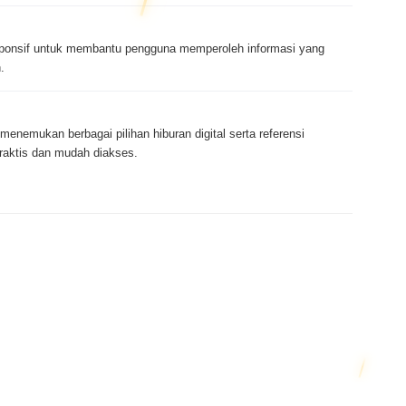
sponsif untuk membantu pengguna memperoleh informasi yang
.
menemukan berbagai pilihan hiburan digital serta referensi
raktis dan mudah diakses.