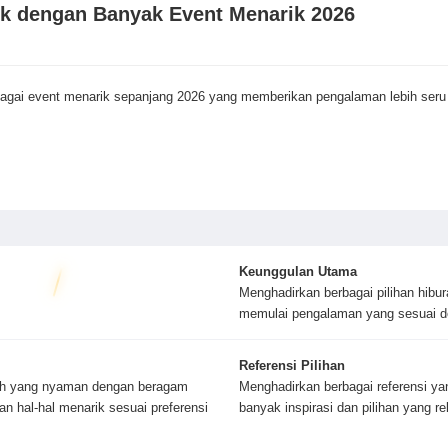
k dengan Banyak Event Menarik 2026
ai event menarik sepanjang 2026 yang memberikan pengalaman lebih seru b
Keunggulan Utama
Menghadirkan berbagai pilihan hibur
memulai pengalaman yang sesuai de
Referensi Pilihan
ah yang nyaman dengan beragam
Menghadirkan berbagai referensi 
 hal-hal menarik sesuai preferensi
banyak inspirasi dan pilihan yang 