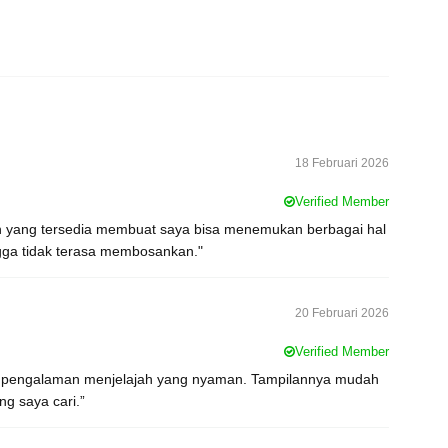
18 Februari 2026
Verified Member
 yang tersedia membuat saya bisa menemukan berbagai hal
ingga tidak terasa membosankan."
20 Februari 2026
Verified Member
an pengalaman menjelajah yang nyaman. Tampilannya mudah
g saya cari.”