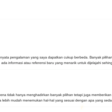
yata pengalaman yang saya dapatkan cukup berbeda. Banyak pilihan
u ada informasi atau referensi baru yang menarik untuk dijelajahi seh
ena tidak hanya menghadirkan banyak pilihan tetapi juga memberik
ya lebih mudah menemukan hal-hal yang sesuai dengan apa yang sedan