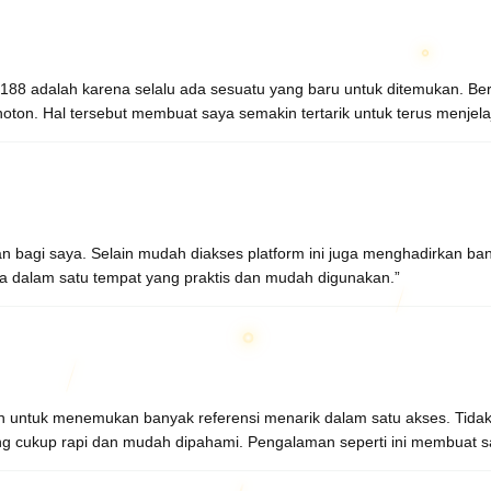
88 adalah karena selalu ada sesuatu yang baru untuk ditemukan. Be
n. Hal tersebut membuat saya semakin tertarik untuk terus menjelaja
 bagi saya. Selain mudah diakses platform ini juga menghadirkan ban
a dalam satu tempat yang praktis dan mudah digunakan.”
ntuk menemukan banyak referensi menarik dalam satu akses. Tidak 
ng cukup rapi dan mudah dipahami. Pengalaman seperti ini membuat sa