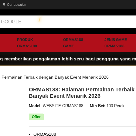
Our Location
PRODUK
ORMAS188
JENIS GAME
ORMAS188
GAME
ORMAS188
ikan pengalaman lebih seru bagi pengguna yang menyukai 
ermainan Terbaik dengan Banyak Event Menarik 2026
ORMAS188: Halaman Permainan Terbaik
Banyak Event Menarik 2026
Model:
WEBSITE ORMAS188
Min Bet:
100 Perak
Offer
ORMAS188