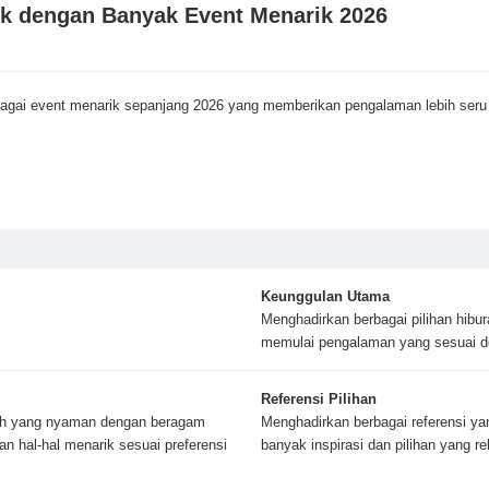
k dengan Banyak Event Menarik 2026
ai event menarik sepanjang 2026 yang memberikan pengalaman lebih seru b
Keunggulan Utama
Menghadirkan berbagai pilihan hibur
memulai pengalaman yang sesuai de
Referensi Pilihan
ah yang nyaman dengan beragam
Menghadirkan berbagai referensi 
 hal-hal menarik sesuai preferensi
banyak inspirasi dan pilihan yang 