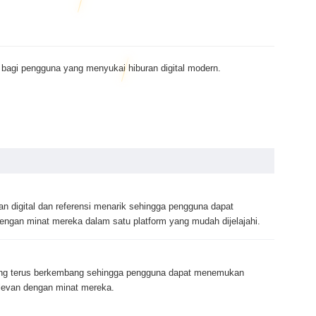
agi pengguna yang menyukai hiburan digital modern.
an digital dan referensi menarik sehingga pengguna dapat
ngan minat mereka dalam satu platform yang mudah dijelajahi.
yang terus berkembang sehingga pengguna dapat menemukan
relevan dengan minat mereka.