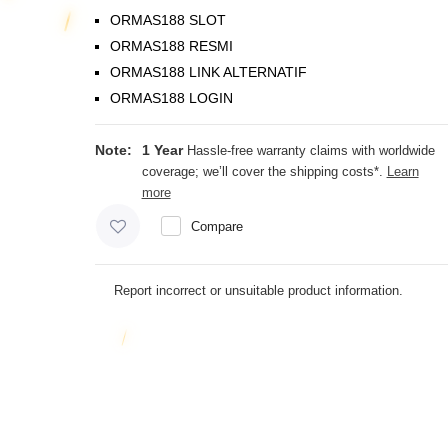
ORMAS188 SLOT
ORMAS188 RESMI
ORMAS188 LINK ALTERNATIF
ORMAS188 LOGIN
Note:
1 Year
Hassle-free warranty claims with worldwide
coverage; we’ll cover the shipping costs*.
Learn
more
Compare
Report incorrect or unsuitable product information.