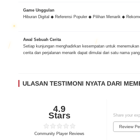
Game Unggulan
Hiburan Digital ◆ Referensi Populer ◆ Pilihan Menarik ◆ Rekom
Awal Sebuah Cerita
Setiap kunjungan menghadirkan kesempatan untuk menemukan 
cerita dan perjalanan menarik dapat dimulai dari satu nama yan
ULASAN TESTIMONI NYATA DARI ME
4.9
Stars
Share your ex
Review P
Community Player Reviews