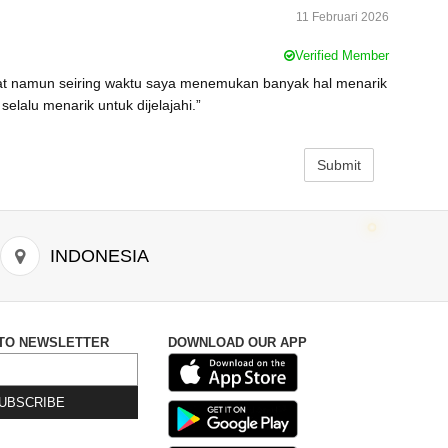
11 Februari 2026
Verified Member
at namun seiring waktu saya menemukan banyak hal menarik
lalu menarik untuk dijelajahi.”
Submit
INDONESIA
 TO NEWSLETTER
DOWNLOAD OUR APP
UBSCRIBE