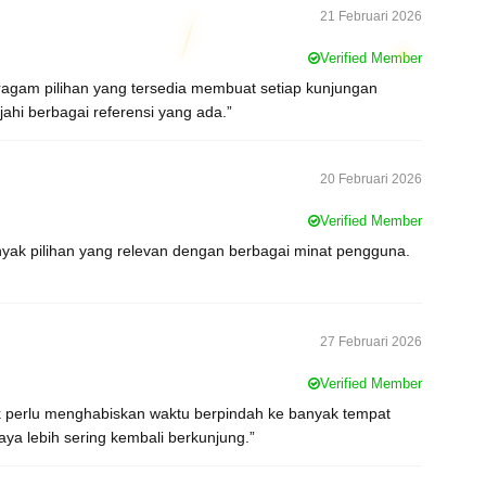
21 Februari 2026
Verified Member
ragam pilihan yang tersedia membuat setiap kunjungan
hi berbagai referensi yang ada.”
20 Februari 2026
Verified Member
yak pilihan yang relevan dengan berbagai minat pengguna.
27 Februari 2026
Verified Member
perlu menghabiskan waktu berpindah ke banyak tempat
ya lebih sering kembali berkunjung.”