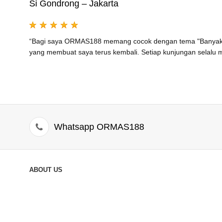
Si Gondrong – Jakarta
“Bagi saya ORMAS188 memang cocok dengan tema "Banyak Cer
yang membuat saya terus kembali. Setiap kunjungan selalu me
Whatsapp ORMAS188
ABOUT US