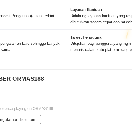
Layanan Bantuan
endasi Pengguna ◆ Tren Terkini
Didukung layanan bantuan yang re
dibutuhkan secara cepat dan mudah
Target Pengguna
pengalaman baru sehingga banyak
Ditujukan bagi pengguna yang ingin 
g sama.
menarik dalam satu platform yang p
MBER ORMAS188
perience playing on ORMAS188
engalaman Bermain