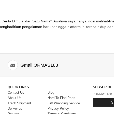
ita Dimulai dari Satu Nama". Awalnya saya hanya ingin melihat-lih
nghadirkan pengalaman baru sehingga platform ini terasa hidup dan se
Gmail ORMAS188
QUICK LINKS
SUBSCRIBE
Contact Us
Blog
About Us
Hard To Find Parts
S
Track Shipment
Gift Wrapping Service
Deliveries
Privacy Policy
Returns
Terms & Conditions