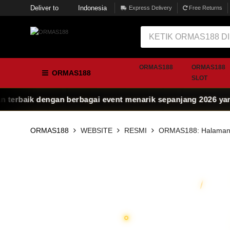
Deliver to
Indonesia
Express Delivery
Free Returns
ORMAS188
ORMAS188
ORMAS188
SLOT
dengan berbagai event menarik sepanjang 2026 yang membe
ORMAS188
WEBSITE
RESMI
ORMAS188: Halaman P