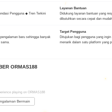
Layanan Bantuan
endasi Pengguna ◆ Tren Terkini
Didukung layanan bantuan yang re
dibutuhkan secara cepat dan mudah
Target Pengguna
pengalaman baru sehingga banyak
Ditujukan bagi pengguna yang ingin 
g sama.
menarik dalam satu platform yang p
MBER ORMAS188
perience playing on ORMAS188
engalaman Bermain