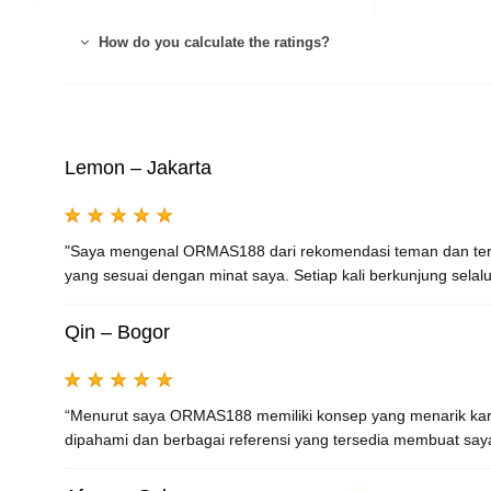
How do you calculate the ratings?
Lemon – Jakarta
"Saya mengenal ORMAS188 dari rekomendasi teman dan tern
yang sesuai dengan minat saya. Setiap kali berkunjung selal
Qin – Bogor
“Menurut saya ORMAS188 memiliki konsep yang menarik kar
dipahami dan berbagai referensi yang tersedia membuat sa