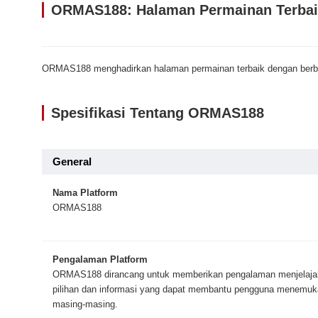
ORMAS188: Halaman Permainan Terbai
ORMAS188 menghadirkan halaman permainan terbaik dengan berbag
Spesifikasi Tentang ORMAS188
General
Nama Platform
ORMAS188
Pengalaman Platform
ORMAS188 dirancang untuk memberikan pengalaman menjelaj
pilihan dan informasi yang dapat membantu pengguna menemukan
masing-masing.