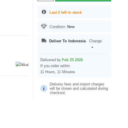
Last 2 left in stock
Condition:
New
Deliver To
Indonesia
Change
Delivered by
Feb 25 2026
If you order within
11 Hours, 11 Minutes
Delivery fees and import charges
will be shown and calculated during
checkout.