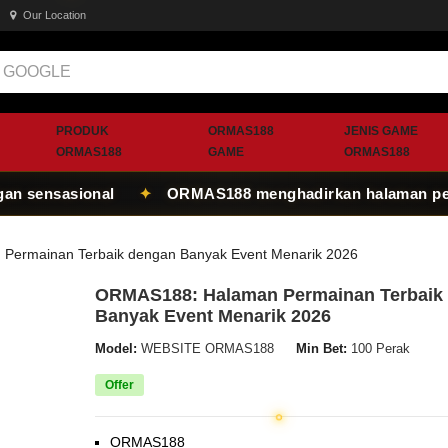
Our Location
PRODUK
ORMAS188
JENIS GAME
ORMAS188
GAME
ORMAS188
asional
ORMAS188 menghadirkan halaman permainan te
ermainan Terbaik dengan Banyak Event Menarik 2026
ORMAS188: Halaman Permainan Terbaik
Banyak Event Menarik 2026
Model:
WEBSITE ORMAS188
Min Bet:
100 Perak
Offer
ORMAS188