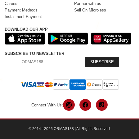
Careers
Partner with us
Payment Methods
Sell On Microless
Installment Payment
DOWNLOAD OUR APP
SUBSCRIBE TO NEWSLETTER
SUBSCRIBE
Connect With Us:
© 2014 - 2026 ORMAS188 | All Rights Reserved.