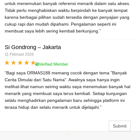
untuk menemukan banyak referensi menarik dalam satu akses.
Tidak perlu menghabiskan waktu berpindah ke banyak tempat
karena berbagai pilihan sudah tersedia dengan penyajian yang
cukup rapi dan mudah dipahami. Pengalaman seperti ini
membuat saya lebih sering kembali berkunjung.”
Si Gondrong – Jakarta
11 Februari 2026
Verified Member
“Bagi saya ORMAS188 memang cocok dengan tema "Banyak
Cerita Dimulai dari Satu Nama". Awalnya saya hanya ingin
melihat-lihat namun seiring waktu saya menemukan banyak hal
menarik yang membuat saya terus kembali. Setiap kunjungan
selalu menghadirkan pengalaman baru sehingga platform ini
terasa hidup dan selalu menarik untuk dijelajahi.”
Submit