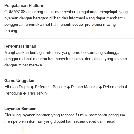
Pengalaman Platform
ORMAS188 dirancang untuk memberikan pengalaman menjelajah yang
nyaman dengan beragam pilihan dan informasi yang dapat membantu
pengguna menemukan hal-hal menarik sesuai preferensi masing-
masing.
Referensi Pilihan
Menghadirkan berbagai referensi yang terus berkembang sehingga
pengguna dapat menemukan banyak inspirasi dan pilihan yang relevan
dengan minat mereka.
Game Unggulan
Hiburan Digital ◆ Referensi Populer ◆ Pilihan Menarik ◆ Rekomendasi
Pengguna ◆ Tren Terkini
Layanan Bantuan
Didukung layanan bantuan yang responsif untuk membantu pengguna
memperoleh informasi yang dibutuhkan secara cepat dan mudah.