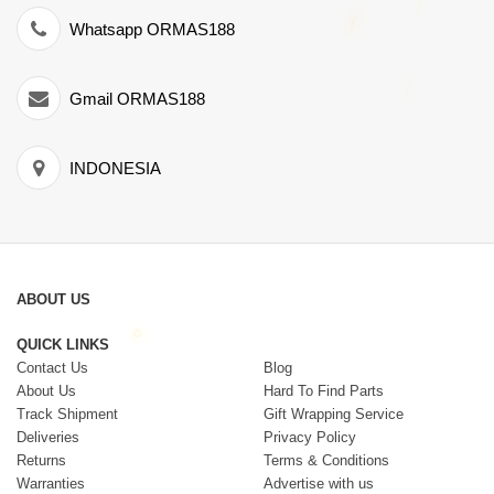
Whatsapp ORMAS188
Gmail ORMAS188
INDONESIA
ABOUT US
QUICK LINKS
Contact Us
Blog
About Us
Hard To Find Parts
Track Shipment
Gift Wrapping Service
Deliveries
Privacy Policy
Returns
Terms & Conditions
Warranties
Advertise with us