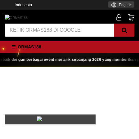
Indonesia
English
ORMAS188
dengan berbagai event menarik sepanjang 2026 yang memberikan pengala