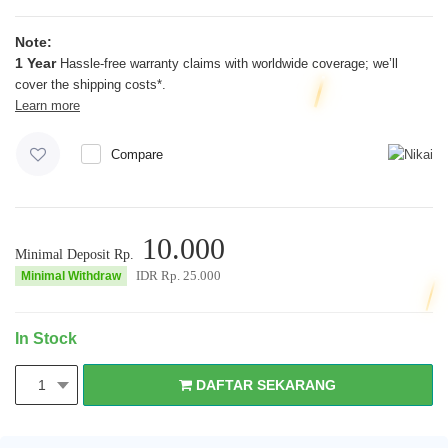
Note:
1 Year
Hassle-free warranty claims with worldwide coverage; we’ll
cover the shipping costs*.
Learn more
Compare
10.000
Minimal Deposit Rp.
IDR Rp.
25.000
Minimal Withdraw
In Stock
DAFTAR SEKARANG
1
DAFTAR SEKARANG