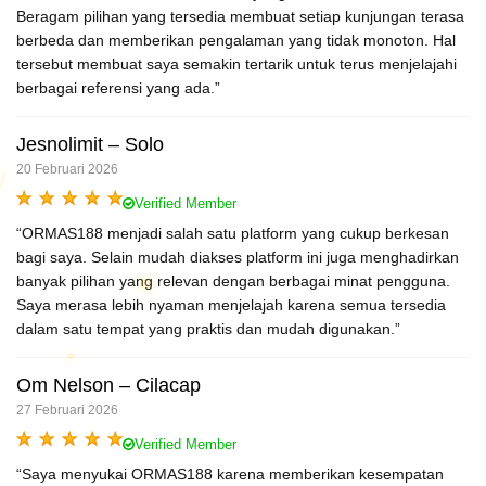
Beragam pilihan yang tersedia membuat setiap kunjungan terasa
berbeda dan memberikan pengalaman yang tidak monoton. Hal
tersebut membuat saya semakin tertarik untuk terus menjelajahi
berbagai referensi yang ada.”
Jesnolimit – Solo
20 Februari 2026
Verified Member
“ORMAS188 menjadi salah satu platform yang cukup berkesan
bagi saya. Selain mudah diakses platform ini juga menghadirkan
banyak pilihan yang relevan dengan berbagai minat pengguna.
Saya merasa lebih nyaman menjelajah karena semua tersedia
dalam satu tempat yang praktis dan mudah digunakan.”
Om Nelson – Cilacap
27 Februari 2026
Verified Member
“Saya menyukai ORMAS188 karena memberikan kesempatan