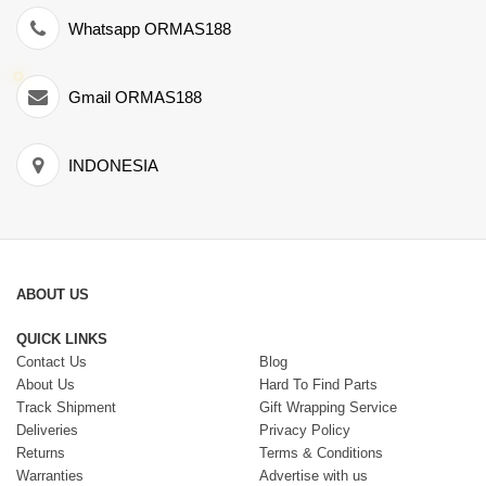
Whatsapp ORMAS188
Gmail ORMAS188
INDONESIA
ABOUT US
QUICK LINKS
Contact Us
Blog
About Us
Hard To Find Parts
Track Shipment
Gift Wrapping Service
Deliveries
Privacy Policy
Returns
Terms & Conditions
Warranties
Advertise with us