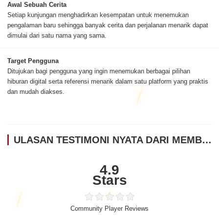
Awal Sebuah Cerita
Setiap kunjungan menghadirkan kesempatan untuk menemukan
pengalaman baru sehingga banyak cerita dan perjalanan menarik dapat
dimulai dari satu nama yang sama.
Target Pengguna
Ditujukan bagi pengguna yang ingin menemukan berbagai pilihan
hiburan digital serta referensi menarik dalam satu platform yang praktis
dan mudah diakses.
ULASAN TESTIMONI NYATA DARI MEMBER ORMAS188
4.9
Stars
Community Player Reviews