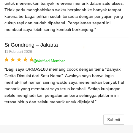
untuk menemukan banyak referensi menarik dalam satu akses.
Tidak perlu menghabiskan waktu berpindah ke banyak tempat
karena berbagai pilihan sudah tersedia dengan penyajian yang
cukup rapi dan mudah dipahami. Pengalaman seperti ini
membuat saya lebih sering kembali berkunjung.”
Si Gondrong – Jakarta
11 Februari 2026
Verified Member
“Bagi saya ORMAS188 memang cocok dengan tema "Banyak
Cerita Dimulai dari Satu Nama". Awalnya saya hanya ingin
melihat-lihat namun seiring waktu saya menemukan banyak hal
menarik yang membuat saya terus kembali. Setiap kunjungan
selalu menghadirkan pengalaman baru sehingga platform ini
terasa hidup dan selalu menarik untuk dijelajahi.”
Submit