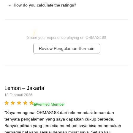
How do you calculate the ratings?
Share your experience playing on ORMAS188
Review Pengalaman Bermain
Lemon – Jakarta
18 Februari 2026
Verified Member
"Saya mengenal ORMAS188 dari rekomendasi teman dan
ternyata pengalaman yang saya dapatkan cukup berbeda.
Banyak pilihan yang tersedia membuat saya bisa menemukan
berbagai hal yang sesuai dengan minat saya. Setiap kali